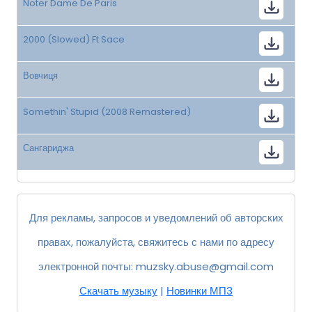
Noter Dame De Paris
2000 (Slowed) Ft Sace
Вовчиця
Somethin' Stupid (2008 Remastered)
Сангариджа
Для рекламы, запросов и уведомлений об авторских
правах, пожалуйста, свяжитесь с нами по адресу
электронной почты:
muzsky.abuse@gmail.com
Скачать музыку
|
Новинки МП3