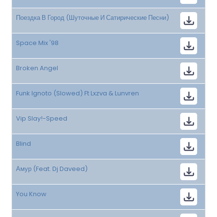
Поездка В Город (Шуточные И Сатирические Песни)
Space Mix '98
Broken Angel
Funk Ignoto (Slowed) Ft Lxzva & Lunvren
Vip Slay!-Speed
Blind
Амур (Feat. Dj Daveed)
You Know