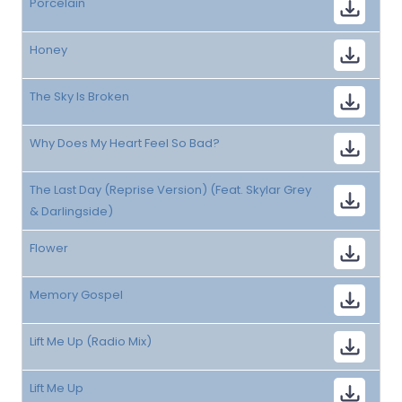
Porcelain
Honey
The Sky Is Broken
Why Does My Heart Feel So Bad?
The Last Day (Reprise Version) (Feat. Skylar Grey
& Darlingside)
Flower
Memory Gospel
Lift Me Up (Radio Mix)
Lift Me Up