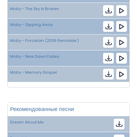
Moby - The Sky Is Broken
Moby - Slipping Away
Moby - Porcelain (2006 Remaster)
Moby - New Dawn Fades
Moby - Memory Gospel
Рекомендованные песни
Dream About Me