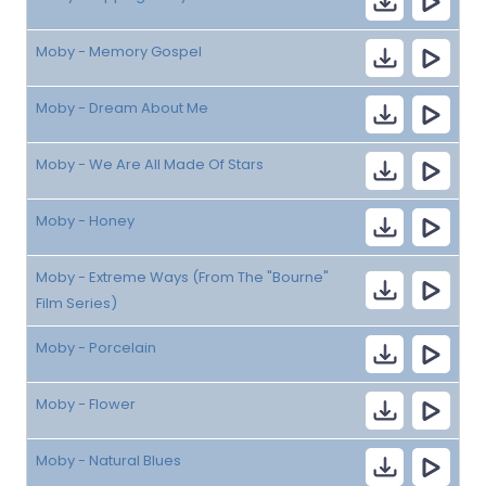
Moby - Memory Gospel
Moby - Dream About Me
Moby - We Are All Made Of Stars
Moby - Honey
Moby - Extreme Ways (From The "Bourne"
Film Series)
Moby - Porcelain
Moby - Flower
Moby - Natural Blues